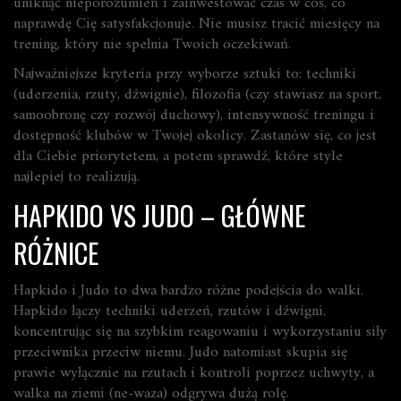
uniknąć nieporozumień i zainwestować czas w coś, co
naprawdę Cię satysfakcjonuje. Nie musisz tracić miesięcy na
trening, który nie spełnia Twoich oczekiwań.
Najważniejsze kryteria przy wyborze sztuki to: techniki
(uderzenia, rzuty, dźwignie), filozofia (czy stawiasz na sport,
samoobronę czy rozwój duchowy), intensywność treningu i
dostępność klubów w Twojej okolicy. Zastanów się, co jest
dla Ciebie priorytetem, a potem sprawdź, które style
najlepiej to realizują.
HAPKIDO VS JUDO – GŁÓWNE
RÓŻNICE
Hapkido i Judo to dwa bardzo różne podejścia do walki.
Hapkido łączy techniki uderzeń, rzutów i dźwigni,
koncentrując się na szybkim reagowaniu i wykorzystaniu siły
przeciwnika przeciw niemu. Judo natomiast skupia się
prawie wyłącznie na rzutach i kontroli poprzez uchwyty, a
walka na ziemi (ne-waza) odgrywa dużą rolę.