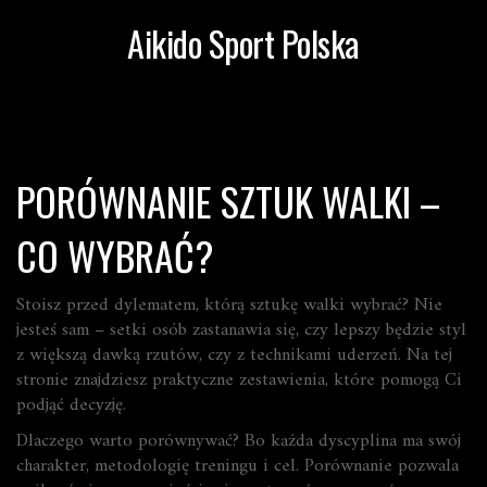
Aikido Sport Polska
PORÓWNANIE SZTUK WALKI –
CO WYBRAĆ?
Stoisz przed dylematem, którą sztukę walki wybrać? Nie
jesteś sam – setki osób zastanawia się, czy lepszy będzie styl
z większą dawką rzutów, czy z technikami uderzeń. Na tej
stronie znajdziesz praktyczne zestawienia, które pomogą Ci
podjąć decyzję.
Dlaczego warto porównywać? Bo każda dyscyplina ma swój
charakter, metodologię treningu i cel. Porównanie pozwala