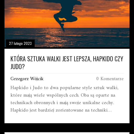
27 lutego 2023
KTÓRA SZTUKA WALKI JEST LEPSZA, HAPKIDO CZY
JUDO?
Grzegorz Wójcik
0 Komentarze
Hapkido i Judo to dwa popularne style sztuk walki,
które mają wiele wspólnych cech. Oba są oparte na
technikach obronnych i mają swoje unikalne cechy.
Hapkido jest bardziej zorientowane na techniki
uderzające, zaś Judo skupia się na technikach
przewracających. Oba style są skuteczne w starciu z
wrogiem, ale wybór lepszego zależy od