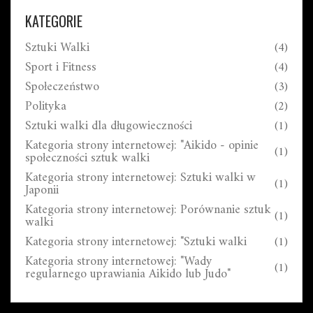
indywidualnych preferencji i celów sportowych.
KATEGORIE
Sztuki Walki
(4)
Sport i Fitness
(4)
Społeczeństwo
(3)
Polityka
(2)
Sztuki walki dla długowieczności
(1)
Kategoria strony internetowej: "Aikido - opinie
(1)
społeczności sztuk walki
Kategoria strony internetowej: Sztuki walki w
(1)
Japonii
Kategoria strony internetowej: Porównanie sztuk
(1)
walki
Kategoria strony internetowej: "Sztuki walki
(1)
Kategoria strony internetowej: "Wady
(1)
regularnego uprawiania Aikido lub Judo"