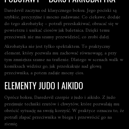
Daredevil zaczyna od klasycznego boksu. Jego pociski są
szybkie, precyzyjne i mocno zadawane. Co ciekawe, dodaje
do tego akrobatykę – potrafi przeskakiwać, obracać się w
powietrzu i unikać ciosów jak baletnica. Dzięki temu
przeciwnik nie ma szansy przewidzieć, co zrobi dalej.
Akrobatyka nie jest tylko spektaktem. To praktyczny
element, który pozwala mu zachować równowagę, a przy
tym zmniejsza szanse na trafienie. Dlatego w scenach walk w
komiksach widzisz go, jak przeskakuje nad głową
przeciwnika, a potem zadaje mocny cios.
ELEMENTY JUDO I AIKIDO
Oprócz boksu, Daredevil czerpie z judo i aikido. Z judo
przejmuje techniki rzutów i chwytów, które pozwalają mu
obrócić sytuację na swoją korzyść. W praktyce oznacza to, że
potrafi złapać przeciwnika w biegu i przewrócić go na
ziemię.