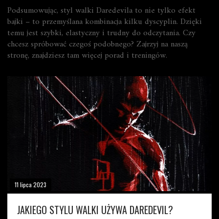
Podsumowując, styl walki Daredevila to nie tylko efekt
bajki – to przemyślana kombinacja kilku dyscyplin. Dzięki
temu jest szybki, elastyczny i trudny do odczytania. Czy
chcesz spróbować czegoś podobnego? Zajrzyj na naszą
stronę, znajdziesz tam więcej porad i treningów.
11 lipca 2023
JAKIEGO STYLU WALKI UŻYWA DAREDEVIL?