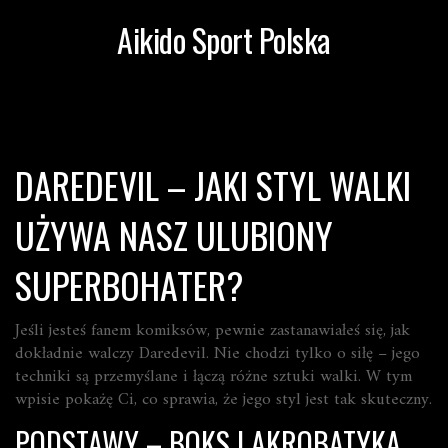
Aikido Sport Polska
DAREDEVIL – JAKI STYL WALKI
UŻYWA NASZ ULUBIONY
SUPERBOHATER?
Jeśli jesteś fanem komiksów, pewnie zastanawiałeś się, jak
dokładnie walczy Daredevil. Nie chodzi tylko o siłę – jego
techniki są przemyślane i łączą różne sztuki walki. W tym
wpisie pokażę Ci, co sprawia, że jego styl jest tak skuteczny.
PODSTAWY – BOKS I AKROBATYKA