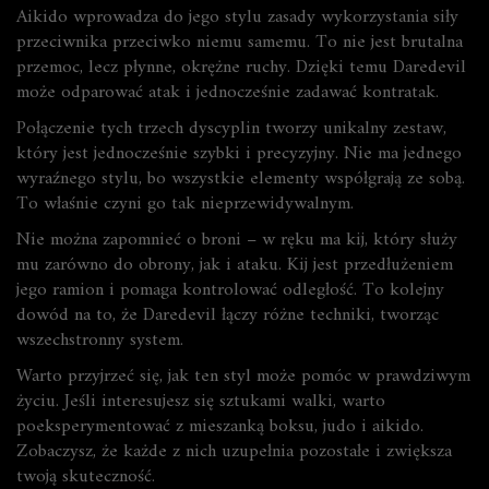
Aikido wprowadza do jego stylu zasady wykorzystania siły
przeciwnika przeciwko niemu samemu. To nie jest brutalna
przemoc, lecz płynne, okrężne ruchy. Dzięki temu Daredevil
może odparować atak i jednocześnie zadawać kontratak.
Połączenie tych trzech dyscyplin tworzy unikalny zestaw,
który jest jednocześnie szybki i precyzyjny. Nie ma jednego
wyraźnego stylu, bo wszystkie elementy współgrają ze sobą.
To właśnie czyni go tak nieprzewidywalnym.
Nie można zapomnieć o broni – w ręku ma kij, który służy
mu zarówno do obrony, jak i ataku. Kij jest przedłużeniem
jego ramion i pomaga kontrolować odległość. To kolejny
dowód na to, że Daredevil łączy różne techniki, tworząc
wszechstronny system.
Warto przyjrzeć się, jak ten styl może pomóc w prawdziwym
życiu. Jeśli interesujesz się sztukami walki, warto
poeksperymentować z mieszanką boksu, judo i aikido.
Zobaczysz, że każde z nich uzupełnia pozostałe i zwiększa
twoją skuteczność.