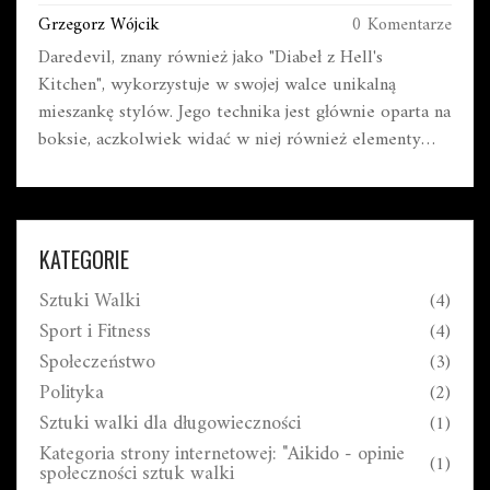
Grzegorz Wójcik
0 Komentarze
Daredevil, znany również jako "Diabeł z Hell's
Kitchen", wykorzystuje w swojej walce unikalną
mieszankę stylów. Jego technika jest głównie oparta na
boksie, aczkolwiek widać w niej również elementy
judo i aikido. Dzięki swojemu niezwykłemu zmysłowi
równowagi, Daredevil jest także biegły w akrobatyce,
co pozwala mu z łatwością unikać ciosów przeciwnika.
Co więcej, Daredevil umiejętnie wykorzystuje swoją
KATEGORIE
kij, który służy mu zarówno do obrony, jak i ataku.
Sztuki Walki
(4)
Wszystko to sprawia, że styl walki Daredevila jest
niezwykle efektywny i trudny do przewidzenia.
Sport i Fitness
(4)
Społeczeństwo
(3)
Polityka
(2)
Sztuki walki dla długowieczności
(1)
Kategoria strony internetowej: "Aikido - opinie
(1)
społeczności sztuk walki