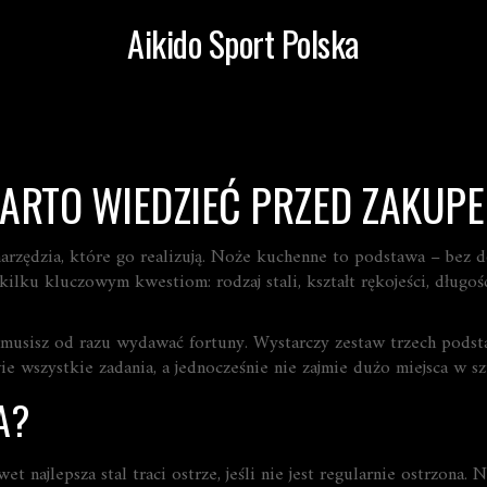
Aikido Sport Polska
ARTO WIEDZIEĆ PRZED ZAKUP
 narzędzia, które go realizują. Noże kuchenne to podstawa – bez d
ilku kluczowym kwestiom: rodzaj stali, kształt rękojeści, długość 
 musisz od razu wydawać fortuny. Wystarczy zestaw trzech podst
 wszystkie zadania, a jednocześnie nie zajmie dużo miejsca w szu
A?
t najlepsza stal traci ostrze, jeśli nie jest regularnie ostrzona