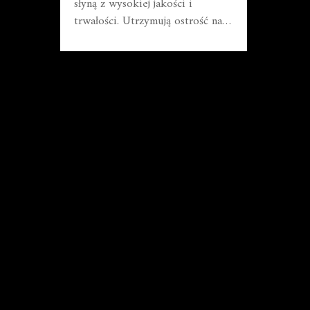
słyną z wysokiej jakości i
trwałości. Utrzymują ostrość na
długie lata, jeśli tylko
odpowiednio o nie dbamy i
regularnie je ostrzymy. W mojej
kuchni sprawdzają się już od
kilku lat i wciąż wyglądają jak
nowe. Warto zainwestować w te
noże, gdyż są nie tylko
funkcjonalne, ale także
estetyczne. Wszystkim
miłośnikom gotowania z czystym
sumieniem polecam wybór noży
Wusthof Classic.