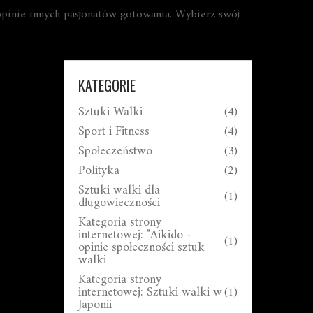
 opinie innych pasjonatów gotowania. Wybierz swój
KATEGORIE
Sztuki Walki
(4)
Sport i Fitness
(4)
Społeczeństwo
(3)
Polityka
(2)
Sztuki walki dla
(1)
długowieczności
Kategoria strony
internetowej: "Aikido -
(1)
opinie społeczności sztuk
walki
Kategoria strony
internetowej: Sztuki walki w
(1)
Japonii