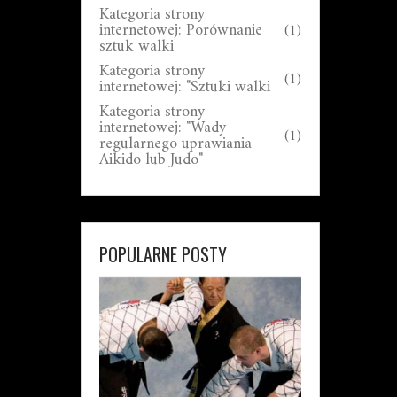
Kategoria strony
internetowej: Porównanie
(1)
sztuk walki
Kategoria strony
(1)
internetowej: "Sztuki walki
Kategoria strony
internetowej: "Wady
(1)
regularnego uprawiania
Aikido lub Judo"
POPULARNE POSTY