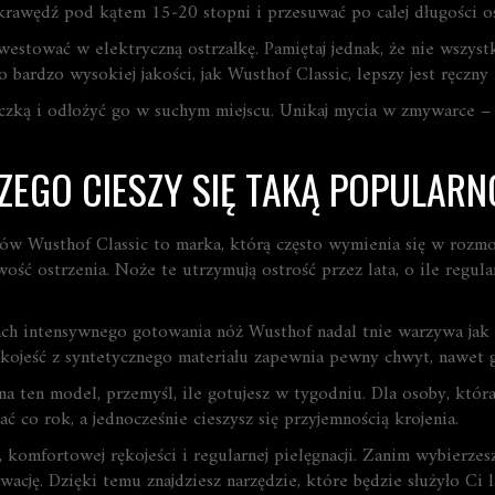
awędź pod kątem 15‑20 stopni i przesuwać po całej długości ostr
westować w elektryczną ostrzałkę. Pamiętaj jednak, że nie wszystki
 bardzo wysokiej jakości, jak Wusthof Classic, lepszy jest ręczny
eczką i odłożyć go w suchym miejscu. Unikaj mycia w zmywarce 
ZEGO CIESZY SIĘ TAKĄ POPULARN
ów Wusthof Classic to marka, którą często wymienia się w rozm
twość ostrzenia. Noże te utrzymują ostrość przez lata, o ile regu
ach intensywnego gotowania nóż Wusthof nadal tnie warzywa jak 
kojeść z syntetycznego materiału zapewnia pewny chwyt, nawet g
 na ten model, przemyśl, ile gotujesz w tygodniu. Dla osoby, któr
 co rok, a jednocześnie cieszysz się przyjemnością krojenia.
 komfortowej rękojeści i regularnej pielęgnacji. Zanim wybierzesz
ację. Dzięki temu znajdziesz narzędzie, które będzie służyło Ci l