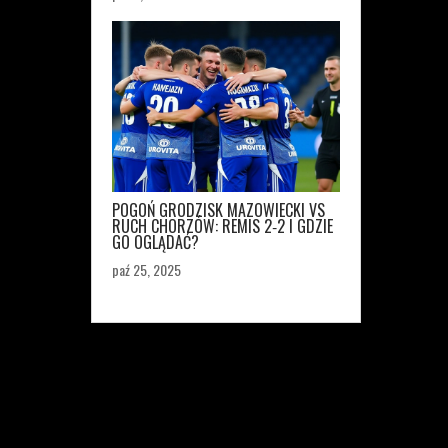
POGOŃ GRODZISK MAZOWIECKI VS
RUCH CHORZÓW: REMIS 2‑2 I GDZIE
GO OGLĄDAĆ?
paź 25, 2025