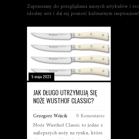
Zapraszamy do przeglądania naszych artykułów i rece
idealny nóż i daj się ponieść kulinarnym inspiracjom!
5 maja 2023
JAK DŁUGO UTRZYMUJĄ SIĘ
NOŻE WUSTHOF CLASSIC?
Grzegorz Wójcik
0 Komentarze
Noże Wusthof Classic to jedne z
najlepszych noży na rynku, które