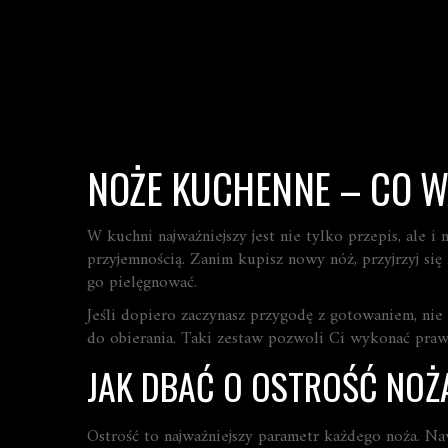
NOŻE KUCHENNE – CO W
W kuchni najważniejszy jest nie tylko przepis, ale i
przyjemnością. Zanim kupisz nowy nóż, przyjrzyj się k
go pielęgnować.
Jeśli dopiero zaczynasz przygodę z gotowaniem, nie
do obierania. Taki zestaw pozwoli Ci wykonać prawie
JAK DBAĆ O OSTROŚĆ NOŻ
Ostrość to najważniejszy parametr każdego noża. Nawe