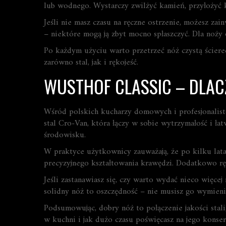
lub wodnego. Wystarczy zwilżyć kamień, przyłożyć kr
Jeśli nie masz czasu na ręczne ostrzenie, możesz zain
– niektóre mogą ją zbyt mocno spłaszczyć. Dla noży o
Po każdym użyciu warto przetrzeć nóż czystą ścier
zarówno stal, jak i rękojeść.
WUSTHOF CLASSIC – DLAC
Wśród polskich kucharzy domowych i profesjonalist
stal Cro-Van, która łączy w sobie wytrzymałość i ła
środowisku.
W praktyce użytkownicy zauważają, że po kilku lat
precyzyjnego kształtowania krawędzi. Dodatkowo rę
Jeśli zastanawiasz się, czy warto wydać nieco więcej
solidny nóż to oszczędność – nie musisz go wymieniać
Podsumowując, dobry nóż to połączenie jakości stali,
w kuchni i jak dużo czasu poświęcasz na jego konserw