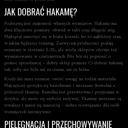
JAK DOBRAĆ HAKAMĘ?
Podstawą jest znajomość własnych wymiarów. Hakama ma
dwa kluczowe pomiary: obwód w talii oraz długość nóg.
Najlepiej zmierzyć się w białej koszuli, bo to najbliższy stan,
w jakim będziesz training. Zazwyczaj producenci podają
rozmiary w systemie S‑XL, ale wielu sklepów oferuje też
wymiarowanie w centymetrach. Nie bój się poprosić o
pomoc sprzedawcę – dobry sklep pomoże Ci dobrać hakamę
tak, żeby nie była ani za ciasna, ani za luźna.
Kiedy już masz rozmiar, zwróć uwagę na rodzaj materiału.
Najczęściej spotyka się bawełniane i mieszane (bawełna +
poliester) tkaniny. Bawełna jest przewiewna i przyjemna w
dotyku, ale może się szybciej zużywać. Tkaniny mieszane są
trwalsze i mniej się marszczą – dobre rozwiązanie dla osób
trenujących intensywnie.
PIELĘGNACJA I PRZECHOWYWANIE