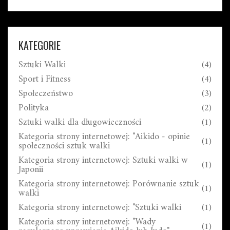
tradycji i jako symbol dojrzałości oraz zaangażowania
w praktykę aikido. Dodatkowo, hakama pomaga w
poprawie technik ruchów, ponieważ jej długość
zmusza do podnoszenia nóg wyżej. To ciekawe, jak coś
KATEGORIE
tak prostego jak ubiór może mieć tak duży wpływ na
Sztuki Walki
(4)
trening i filozofię aikido.
Sport i Fitness
(4)
Społeczeństwo
(3)
Polityka
(2)
Sztuki walki dla długowieczności
(1)
Kategoria strony internetowej: "Aikido - opinie
(1)
społeczności sztuk walki
Kategoria strony internetowej: Sztuki walki w
(1)
Japonii
Kategoria strony internetowej: Porównanie sztuk
(1)
walki
Kategoria strony internetowej: "Sztuki walki
(1)
Kategoria strony internetowej: "Wady
(1)