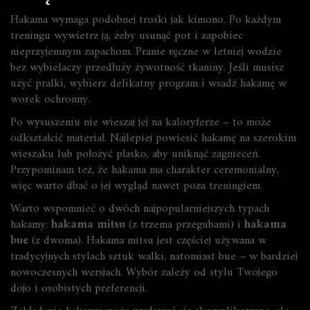
Hakama wymaga podobnej troski jak kimono. Po każdym
treningu wywietrz ją, żeby usunąć pot i zapobiec
nieprzyjemnym zapachom. Pranie ręczne w letniej wodzie
bez wybielaczy przedłuży żywotność tkaniny. Jeśli musisz
użyć pralki, wybierz delikatny program i wsadź hakamę w
worek ochronny.
Po wysuszeniu nie wieszaj jej na kaloryferze – to może
odkształcić materiał. Najlepiej powiesić hakamę na szerokim
wieszaku lub położyć płasko, aby uniknąć zagnieceń.
Przypominam też, że hakama ma charakter ceremonialny,
więc warto dbać o jej wygląd nawet poza treningiem.
Warto wspomnieć o dwóch najpopularniejszych typach
hakamy:
hakama mitsu
(z trzema przegubami) i
hakama
bue
(z dwoma). Hakama mitsu jest częściej używana w
tradycyjnych stylach sztuk walki, natomiast bue – w bardziej
nowoczesnych wersjach. Wybór zależy od stylu Twojego
dojo i osobistych preferencji.