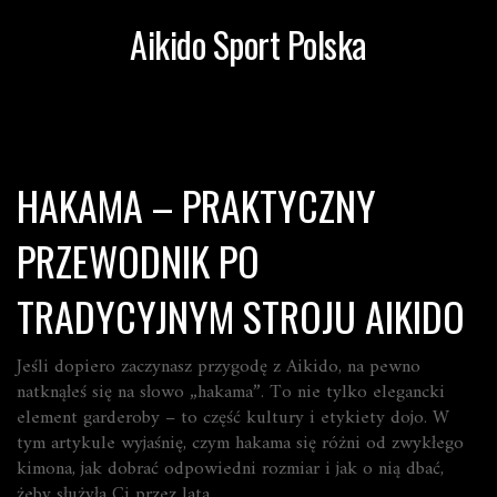
Aikido Sport Polska
HAKAMA – PRAKTYCZNY
PRZEWODNIK PO
TRADYCYJNYM STROJU AIKIDO
Jeśli dopiero zaczynasz przygodę z Aikido, na pewno
natknąłeś się na słowo „hakama”. To nie tylko elegancki
element garderoby – to część kultury i etykiety dojo. W
tym artykule wyjaśnię, czym hakama się różni od zwykłego
kimona, jak dobrać odpowiedni rozmiar i jak o nią dbać,
żeby służyła Ci przez lata.