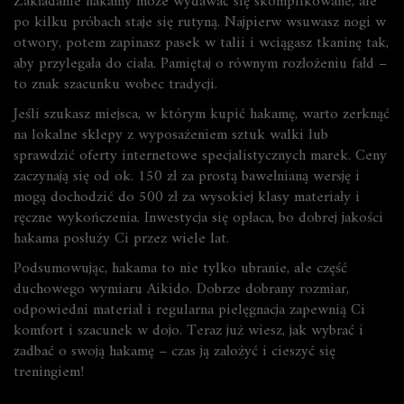
Zakładanie hakamy może wydawać się skomplikowane, ale
po kilku próbach staje się rutyną. Najpierw wsuwasz nogi w
otwory, potem zapinasz pasek w talii i wciągasz tkaninę tak,
aby przylegała do ciała. Pamiętaj o równym rozłożeniu fałd –
to znak szacunku wobec tradycji.
Jeśli szukasz miejsca, w którym kupić hakamę, warto zerknąć
na lokalne sklepy z wyposażeniem sztuk walki lub
sprawdzić oferty internetowe specjalistycznych marek. Ceny
zaczynają się od ok. 150 zł za prostą bawełnianą wersję i
mogą dochodzić do 500 zł za wysokiej klasy materiały i
ręczne wykończenia. Inwestycja się opłaca, bo dobrej jakości
hakama posłuży Ci przez wiele lat.
Podsumowując, hakama to nie tylko ubranie, ale część
duchowego wymiaru Aikido. Dobrze dobrany rozmiar,
odpowiedni materiał i regularna pielęgnacja zapewnią Ci
komfort i szacunek w dojo. Teraz już wiesz, jak wybrać i
zadbać o swoją hakamę – czas ją założyć i cieszyć się
treningiem!