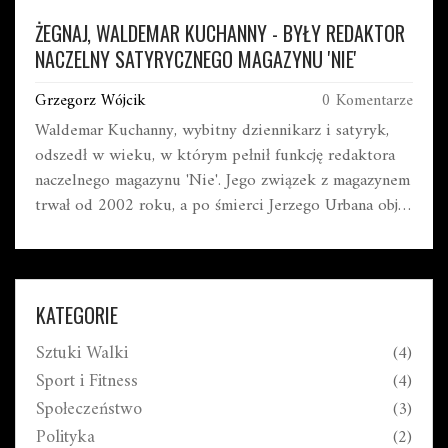
ŻEGNAJ, WALDEMAR KUCHANNY - BYŁY REDAKTOR
NACZELNY SATYRYCZNEGO MAGAZYNU 'NIE'
Grzegorz Wójcik
0 Komentarze
Waldemar Kuchanny, wybitny dziennikarz i satyryk,
odszedł w wieku, w którym pełnił funkcję redaktora
naczelnego magazynu 'Nie'. Jego związek z magazynem
trwał od 2002 roku, a po śmierci Jerzego Urbana objął
jego funkcję. Jan Hartman oddał mu hołd w mediach
społecznościowych.
KATEGORIE
Sztuki Walki
(4)
Sport i Fitness
(4)
Społeczeństwo
(3)
Polityka
(2)