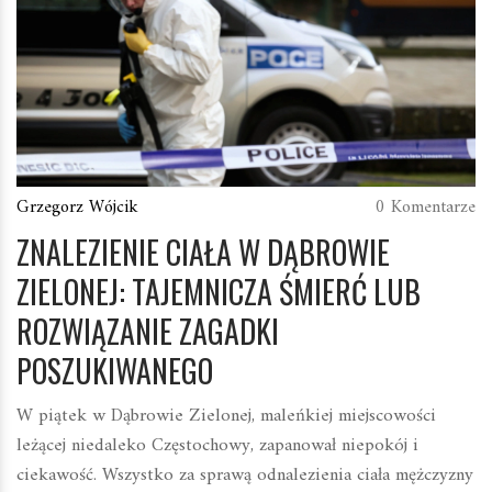
Grzegorz Wójcik
0 Komentarze
ZNALEZIENIE CIAŁA W DĄBROWIE
ZIELONEJ: TAJEMNICZA ŚMIERĆ LUB
ROZWIĄZANIE ZAGADKI
POSZUKIWANEGO
W piątek w Dąbrowie Zielonej, maleńkiej miejscowości
leżącej niedaleko Częstochowy, zapanował niepokój i
ciekawość. Wszystko za sprawą odnalezienia ciała mężczyzny