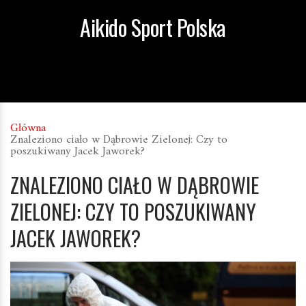
Aikido Sport Polska
Główna
Znaleziono ciało w Dąbrowie Zielonej: Czy to
poszukiwany Jacek Jaworek?
ZNALEZIONO CIAŁO W DĄBROWIE
ZIELONEJ: CZY TO POSZUKIWANY
JACEK JAWOREK?