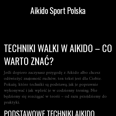
Aikido Sport Polska
TECHNIKI WALKI W AIKIDO – CO
WARTO ZNAĆ?
Jeśli dopiero zaczynasz przygodę z Aikido albo chcesz
odświeżyć znajomość ruchów, ten tekst jest dla Ciebie.
Pokażę, które techniki są podstawą, jak je poprawnie
wykonywać i jak wpleść je w codzienny trening. Nie
będziemy się rozciągać w teorii – od razu przejdziemy do
praktyki.
PODSTAWOWE TECHNIKI AIKIDO