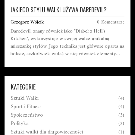
JAKIEGO STYLU WALKI UŻYWA DAREDEVIL?
Grzegorz Wójcik
0 Komentarze
Daredevil, znany również jako "Diabeł z Hell's
Kitchen", wykorzystuje w swojej walce unikalną
mieszankę stylów. Jego technika jest głównie oparta na
boksie, aczkolwiek widać w niej również elementy
judo i aikido. Dzięki swojemu niezwykłemu zmysłowi
równowagi, Daredevil jest także biegły w akrobatyce,
co pozwala mu z łatwością unikać ciosów przeciwnika.
Co więcej, Daredevil umiejętnie wykorzystuje swoją
KATEGORIE
kij, który służy mu zarówno do obrony, jak i ataku.
Sztuki Walki
(4)
Wszystko to sprawia, że styl walki Daredevila jest
niezwykle efektywny i trudny do przewidzenia.
Sport i Fitness
(4)
Społeczeństwo
(3)
Polityka
(2)
Sztuki walki dla długowieczności
(1)