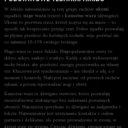
W Aikido najważniejsze są trzy grupy ruchów:
ukemi
(upadki),
nage-waza
(rzuty) i
kansetsu-waza
(dźwignie).
Ukemi to pierwsza rzecz, której uczysz się na macie – to
sposób, jak bezpiecznie przyjąć rzut. Dobre upadki pozwalają
na płynne przejście do kolejnych technik, więc poświęć im
co najmniej 10‑15% swojego treningu.
Nage‑waza to serce Aikido. Najpopularniejsze rzuty to
ikkyo
,
nikyo
,
sankyo
i
yonkyo
. Każdy z nich wykorzystuje
ruchy bioder, aby przełożyć energię przeciwnika na własny
tor. Kluczowa jest synchronizacja – nie chodzi o siłę, a o
moment i kontrolę. Najlepiej zaczynać od prostych ruchów
rękami, a potem wprowadzać nogi i obrót.
Kansetsu‑waza to dźwignie stawowe, które pozwalają
zneutralizować atakującego bez zadawania poważnych
obrażeń. Najczęściej spotykane to dźwignie na nadgarstku i
łokciu. Najważniejsze jest utrzymanie kontaktu z ciałem
partnera i delikatne, ale pewne prowadzenie w stronę, w
której staw się wygina. Ćwicząc dźwignie, zwracaj uwagę na