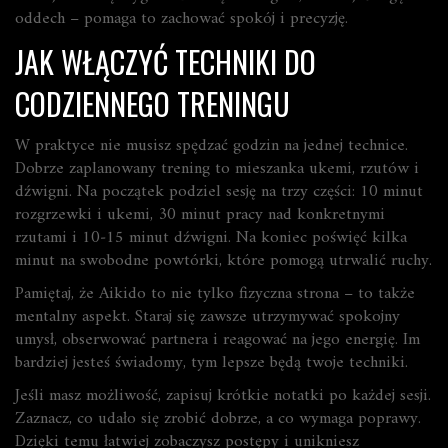
oddech – pomaga to zachować spokój i precyzję.
JAK WŁĄCZYĆ TECHNIKI DO
CODZIENNEGO TRENINGU
W praktyce nie musisz spędzać godzin na jednej technice.
Dobrze zaplanowany trening to mieszanka ukemi, rzutów i
dźwigni. Na początek podziel sesję na trzy części: 10 minut
rozgrzewki i ukemi, 30 minut pracy nad konkretnymi
rzutami i 10‑15 minut dźwigni. Na koniec poświęć kilka
minut na swobodne powtórki, które pomogą utrwalić ruchy.
Pamiętaj, że Aikido to nie tylko fizyczna strona – to także
mentalny aspekt. Staraj się zawsze utrzymywać spokojny
umysł, obserwować partnera i reagować na jego energię. Im
bardziej jesteś świadomy, tym lepsze będą twoje techniki.
Jeśli masz możliwość, zapisuj krótkie notatki po każdej sesji.
Zaznacz, co udało się zrobić dobrze, a co wymaga poprawy.
Dzięki temu łatwiej zobaczysz postępy i unikniesz